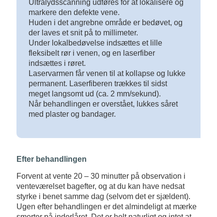
Ultralydsscanning udføres for at lokalisere og
markere den defekte vene.
Huden i det angrebne område er bedøvet, og
der laves et snit på to millimeter.
Under lokalbedøvelse indsættes et lille
fleksibelt rør i venen, og en laserfiber
indsættes i røret.
Laservarmen får venen til at kollapse og lukke
permanent. Laserfiberen trækkes til sidst
meget langsomt ud (ca. 2 mm/sekund).
Når behandlingen er overstået, lukkes såret
med plaster og bandager.
Efter behandlingen
Forvent at vente 20 – 30 minutter på observation i
venteværelset bagefter, og at du kan have nedsat
styrke i benet samme dag (selvom det er sjældent).
Ugen efter behandlingen er det almindeligt at mærke
smerter på inderlåret. Det er helt naturligt og intet at